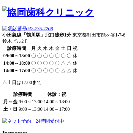
小田急線「鶴川駅」北口徒歩1分
東京都町田市能ヶ谷1-7-6
鈴木ビル2Ｆ
診療時間
月
火
水
木
金
土
日
祝
09:00～13:00
〇
〇
〇
〇
〇
〇
〇
休
14:00～18:00
〇
〇
〇
〇
〇
△
△
休
14:00～17:00
〇
〇
〇
〇
〇
△
△
休
△土日は17:00まで
診療時間
休診：祝
月～金
9:00～13:00
14:00～18:00
土・日
9:00～13:00
14:00～17:00