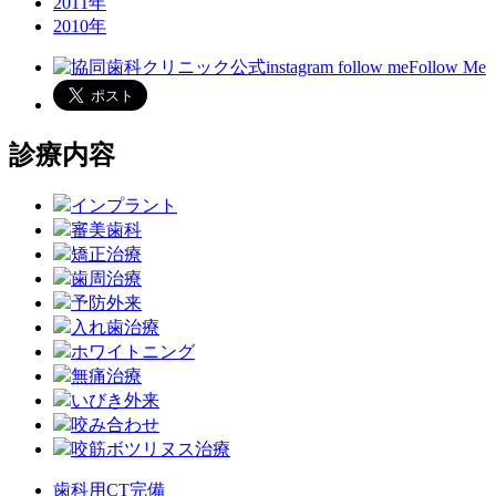
2011年
2010年
Follow Me
診療内容
インプラント
審美歯科
矯正治療
歯周治療
予防外来
入れ歯治療
ホワイトニング
無痛治療
いびき外来
咬み合わせ
咬筋ボツリヌス治療
歯科用CT完備