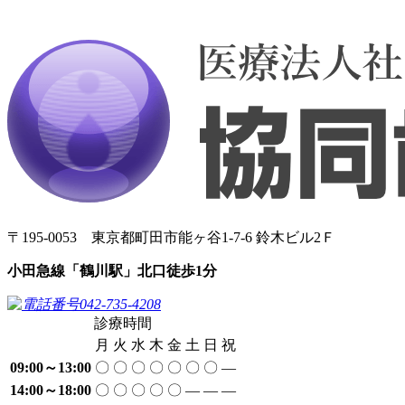
〒195-0053
東京都町田市能ヶ谷1-7-6 鈴木ビル2Ｆ
小田急線「鶴川駅」北口徒歩1分
診療時間
月
火
水
木
金
土
日
祝
09:00～13:00
〇
〇
〇
〇
〇
〇
〇
―
14:00～18:00
〇
〇
〇
〇
〇
―
―
―